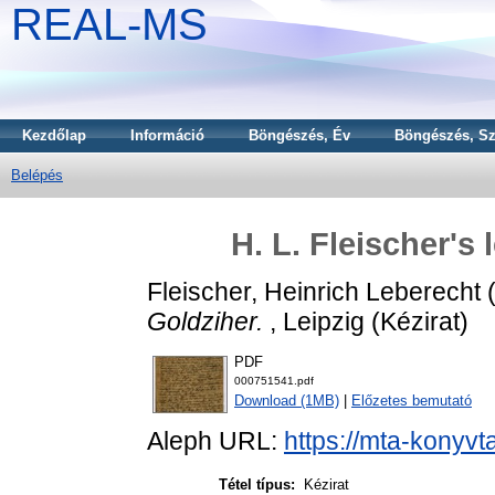
REAL-MS
Kezdőlap
Információ
Böngészés, Év
Böngészés, Sz
Belépés
H. L. Fleischer's 
Fleischer, Heinrich Leberecht
Goldziher.
, Leipzig (Kézirat)
PDF
000751541.pdf
Download (1MB)
|
Előzetes bemutató
Aleph URL:
https://mta-konyvt
Tétel típus:
Kézirat