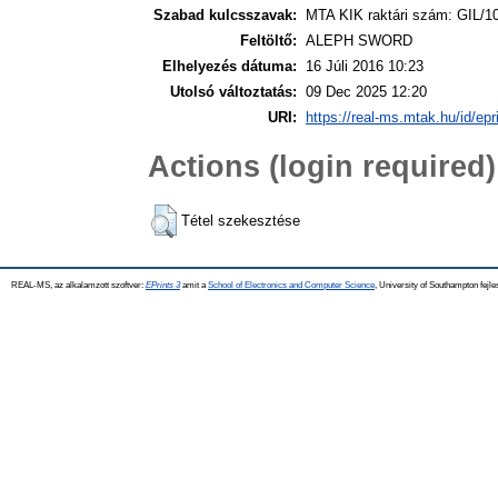
Szabad kulcsszavak:
MTA KIK raktári szám: GIL/1
Feltöltő:
ALEPH SWORD
Elhelyezés dátuma:
16 Júli 2016 10:23
Utolsó változtatás:
09 Dec 2025 12:20
URI:
https://real-ms.mtak.hu/id/epr
Actions (login required)
Tétel szekesztése
REAL-MS, az alkalamzott szoftver:
EPrints 3
amit a
School of Electronics and Computer Science
, University of Southampton fejle