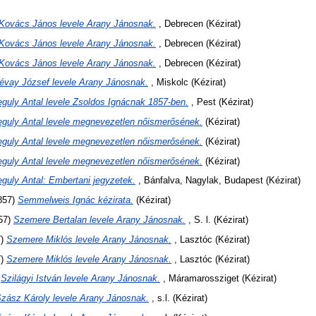
Kovács János levele Arany Jánosnak.
, Debrecen (Kézirat)
Kovács János levele Arany Jánosnak.
, Debrecen (Kézirat)
Kovács János levele Arany Jánosnak.
, Debrecen (Kézirat)
évay József levele Arany Jánosnak.
, Miskolc (Kézirat)
guly Antal levele Zsoldos Ignácnak 1857-ben.
, Pest (Kézirat)
guly Antal levele megnevezetlen nőismerősének.
(Kézirat)
guly Antal levele megnevezetlen nőismerősének.
(Kézirat)
guly Antal levele megnevezetlen nőismerősének.
(Kézirat)
guly Antal: Embertani jegyzetek.
, Bánfalva, Nagylak, Budapest (Kézirat)
857)
Semmelweis Ignác kézirata.
(Kézirat)
57)
Szemere Bertalan levele Arany Jánosnak.
, S. l. (Kézirat)
7)
Szemere Miklós levele Arany Jánosnak.
, Lasztóc (Kézirat)
7)
Szemere Miklós levele Arany Jánosnak.
, Lasztóc (Kézirat)
)
Szilágyi István levele Arany Jánosnak.
, Máramarossziget (Kézirat)
zász Károly levele Arany Jánosnak.
, s.l. (Kézirat)