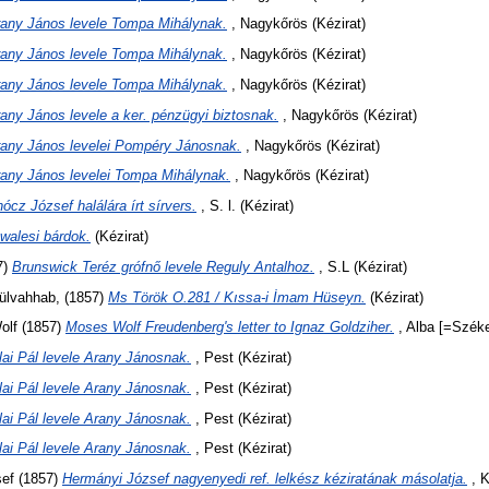
any János levele Tompa Mihálynak.
, Nagykőrös (Kézirat)
any János levele Tompa Mihálynak.
, Nagykőrös (Kézirat)
any János levele Tompa Mihálynak.
, Nagykőrös (Kézirat)
any János levele a ker. pénzügyi biztosnak.
, Nagykőrös (Kézirat)
any János levelei Pompéry Jánosnak.
, Nagykőrös (Kézirat)
any János levelei Tompa Mihálynak.
, Nagykőrös (Kézirat)
ócz József halálára írt sírvers.
, S. l. (Kézirat)
walesi bárdok.
(Kézirat)
7)
Brunswick Teréz grófnő levele Reguly Antalhoz.
, S.L (Kézirat)
dülvahhab,
(1857)
Ms Török O.281 / Kıssa-i İmam Hüseyn.
(Kézirat)
olf
(1857)
Moses Wolf Freudenberg's letter to Ignaz Goldziher.
, Alba [=Széke
ai Pál levele Arany Jánosnak.
, Pest (Kézirat)
ai Pál levele Arany Jánosnak.
, Pest (Kézirat)
ai Pál levele Arany Jánosnak.
, Pest (Kézirat)
ai Pál levele Arany Jánosnak.
, Pest (Kézirat)
sef
(1857)
Hermányi József nagyenyedi ref. lelkész kéziratának másolatja.
, K