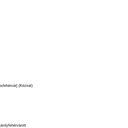
sfehérvár] (Kézirat)
árolyfehérvárott