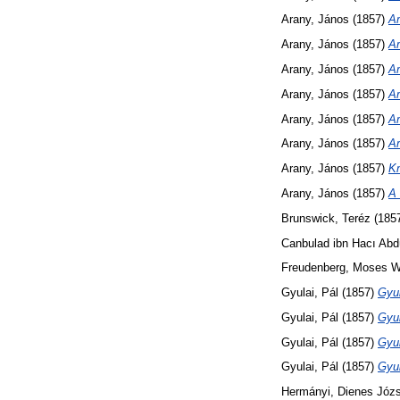
Arany, János
(1857)
Ar
Arany, János
(1857)
Ar
Arany, János
(1857)
Ar
Arany, János
(1857)
Ar
Arany, János
(1857)
Ar
Arany, János
(1857)
Ar
Arany, János
(1857)
Kn
Arany, János
(1857)
A 
Brunswick, Teréz
(185
Canbulad ibn Hacı Ab
Freudenberg, Moses W
Gyulai, Pál
(1857)
Gyul
Gyulai, Pál
(1857)
Gyul
Gyulai, Pál
(1857)
Gyul
Gyulai, Pál
(1857)
Gyul
Hermányi, Dienes Józ