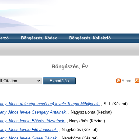
erző
Böngészés, Kódex
Böngészés, Kollekció
Böngészés, Év
Atom
any János (felesége nevében) levele Tompa Mihálynak.
, S. l. (Kézirat)
any János levele Csengery Antalnak.
, Nagyszalonta (Kézirat)
any János levele Eötvös Józsefnek.
, Nagykőrös (Kézirat)
any János levele Filó Jánosnak.
, Nagykőrös (Kézirat)
any János levele Gyulai Pálnak.
, Nagykőrös (Kézirat)