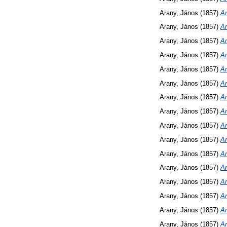
Arany, János
(1857)
Ar
Arany, János
(1857)
Ar
Arany, János
(1857)
Ar
Arany, János
(1857)
Ar
Arany, János
(1857)
Ar
Arany, János
(1857)
Ar
Arany, János
(1857)
Ar
Arany, János
(1857)
Ar
Arany, János
(1857)
Ar
Arany, János
(1857)
Ar
Arany, János
(1857)
Ar
Arany, János
(1857)
Ar
Arany, János
(1857)
Ar
Arany, János
(1857)
Ar
Arany, János
(1857)
Ar
Arany, János
(1857)
Ar