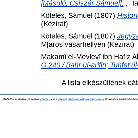
[Másoló: Csiszér Sámuel].
, Ha
Köteles, Sámuel
(1807)
Histor
(Kézirat)
Köteles, Sámuel
(1807)
Jegyzé
M[aros]vásárhellyen (Kézirat)
Makamî el-Mevlevî ibn Hafız
O.240 / Bahr ül-arifin; Tuhfet ü
A lista elkészültének d
REAL-MS, az alkalamzott szoftver:
EPrints 3
amit a
School of Electronics and Computer Science
, University of Southampton fejle