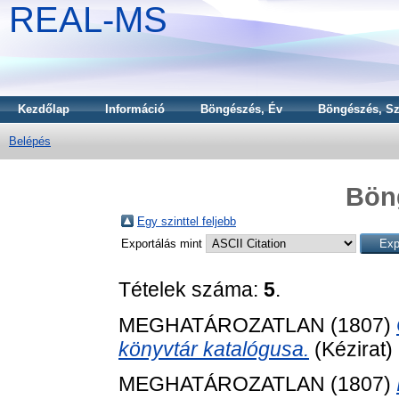
REAL-MS
Kezdőlap
Információ
Böngészés, Év
Böngészés, Sz
Belépés
Bön
Egy szinttel feljebb
Exportálás mint
Tételek száma:
5
.
MEGHATÁROZATLAN (1807)
könyvtár katalógusa.
(Kézirat)
MEGHATÁROZATLAN (1807)