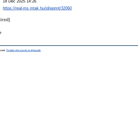
:
18 Dec 2025 14:26
:
https://real-ms.mtak.hu/id/eprint/32060
ired)
e
sztett.
További információk és fejlesztők
.