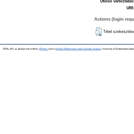
Utolsó változtatás
URI
Actions (login requ
Tétel szekesztés
REAL-MS, az alkalamzott szoftver:
EPrints 3
amit a
School of Electronics and Computer Science
, University of Southampton fejle