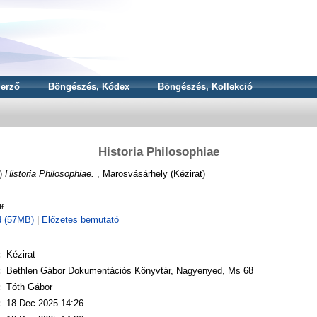
erző
Böngészés, Kódex
Böngészés, Kollekció
Historia Philosophiae
)
Historia Philosophiae.
, Marosvásárhely (Kézirat)
f
d (57MB)
|
Előzetes bemutató
:
Kézirat
:
Bethlen Gábor Dokumentációs Könyvtár, Nagyenyed, Ms 68
:
Tóth Gábor
:
18 Dec 2025 14:26