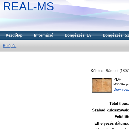
REAL-MS
Kezdőlap
Információ
Böngészés, Év
Böngészés, Sz
Belépés
Köteles, Sámuel
(1807
PDF
MS068-s.pd
Downloa
Tétel típus
Szabad kulcsszavak
Feltöltő
Elhelyezés dátuma