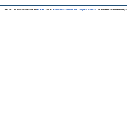
REAL-MS, az alkalamzott szoftver:
EPrints 3
amit a
School of Electronics and Computer Science
, University of Southampton fejle