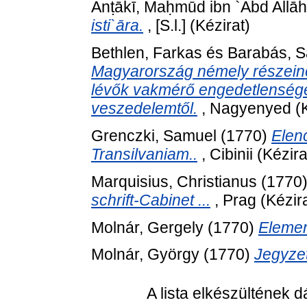
Anṭākī, Maḥmūd ibn `Abd Allāh
isti`āra.
, [S.l.] (Kézirat)
Bethlen, Farkas
és
Barabás, 
Magyarország némely részeinek
lévők vakmérő engedetlensége
veszedelemtől.
, Nagyenyed (K
Grenczki, Samuel
(1770)
Elen
Transilvaniam..
, Cibinii (Kézira
Marquisius, Christianus
(1770
schrift-Cabinet ...
, Prag (Kézira
Molnár, Gergely
(1770)
Elemen
Molnár, György
(1770)
Jegyzet
A lista elkészültének 