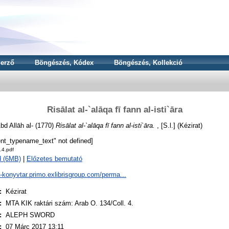
erző
Böngészés, Kódex
Böngészés, Kollekció
Risālat al-`alāqa fī fann al-isti`āra
d Allāh al-
(1770)
Risālat al-`alāqa fī fann al-isti`āra.
, [S.l.] (Kézirat)
nt_typename_text" not defined]
.4.pdf
d (6MB)
|
Előzetes bemutató
a-konyvtar.primo.exlibrisgroup.com/perma...
:
Kézirat
:
MTA KIK raktári szám: Arab O. 134/Coll. 4.
:
ALEPH SWORD
:
07 Márc 2017 13:11