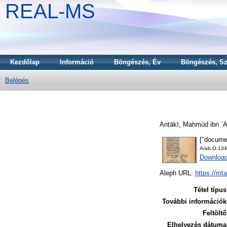
REAL-MS
Kezdőlap
Információ
Böngészés, Év
Böngészés, Sz
Belépés
Anṭākī, Maḥmūd ibn `Ab
["docume
Arab.O.134
Downloa
Aleph URL:
https://mt
Tétel típus
További információk
Feltöltő
Elhelyezés dátuma