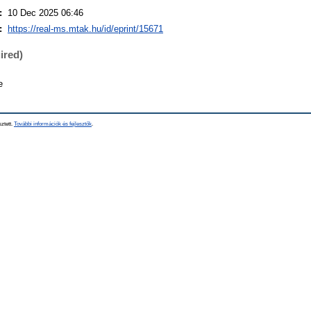
:
10 Dec 2025 06:46
:
https://real-ms.mtak.hu/id/eprint/15671
ired)
e
sztett.
További információk és fejlesztők
.