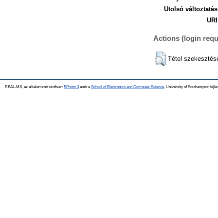
Utolsó változtatás
URI
Actions (login requ
Tétel szekesztés
REAL-MS, az alkalamzott szoftver:
EPrints 3
amit a
School of Electronics and Computer Science
, University of Southampton fejle