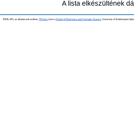
A lista elkészültének 
REAL-MS, az alkalamzott szoftver:
EPrints 3
amit a
School of Electronics and Computer Science
, University of Southampton fejle