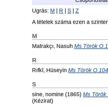
Csoportosítá
Ugrás:
M
|
R
|
S
|
Z
A tételek száma ezen a szinte
M
Matrakçı, Nasuh
Ms Török O.128
R
Rıfkî, Hüseyin
Ms Török O.104 
S
sine, nomine
(1865)
Ms Török O
(Kézirat)