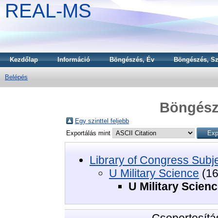
REAL-MS
Kezdőlap
Információ
Böngészés, Év
Böngészés, Sz
Belépés
Böngészé
Egy szinttel feljebb
Exportálás mint
Library of Congress Subj
U Military Science
(16
U Military Scien