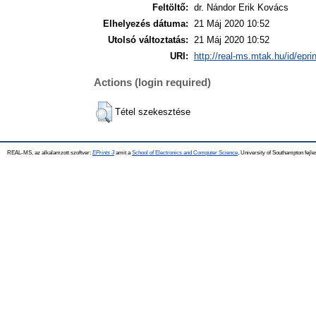
Feltöltő:
dr. Nándor Erik Kovács
Elhelyezés dátuma:
21 Máj 2020 10:52
Utolsó változtatás:
21 Máj 2020 10:52
URI:
http://real-ms.mtak.hu/id/epri
Actions (login required)
Tétel szekesztése
REAL-MS, az alkalamzott szoftver:
EPrints 3
amit a
School of Electronics and Computer Science
, University of Southampton fejle