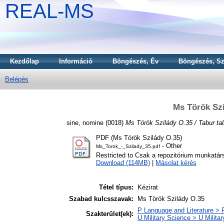
REAL-MS
Kezdőlap
Információ
Böngészés, Év
Böngészés, Sz
Belépés
Ms Török Szi
sine, nomine
(0018)
Ms Török Szilády O.35 / Tabur tal
PDF (Ms Török Szilády O.35)
- Other
Ms_Torok_-_Szilady_35.pdf
Restricted to Csak a repozitórium munkatár
Download (114MB)
|
Másolat kérés
Tétel típus:
Kézirat
Szabad kulcsszavak:
Ms Török Szilády O.35
P Language and Literature > P
Szakterület(ek):
U Military Science > U Milita