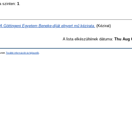
a szinten:
1
.
A Göttingeni Egyetem Beneke-díját elnyert mű kézirata.
(Kézirat)
A lista elkészültének dátuma:
Thu Aug 
sztett.
További információk és fejlesztők
.