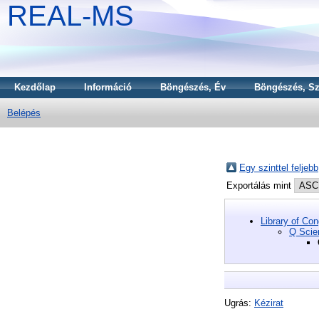
REAL-MS
Kezdőlap
Információ
Böngészés, Év
Böngészés, Sz
Belépés
Egy szinttel feljebb
Exportálás mint
Library of Co
Q Scie
Ugrás:
Kézirat