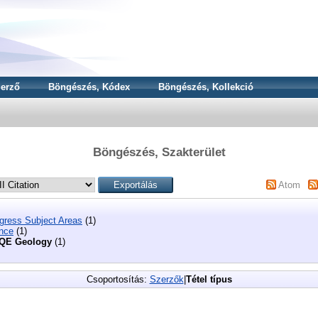
erző
Böngészés, Kódex
Böngészés, Kollekció
Böngészés, Szakterület
Atom
ngress Subject Areas
(1)
nce
(1)
QE Geology
(1)
Csoportosítás:
Szerzők
|
Tétel típus