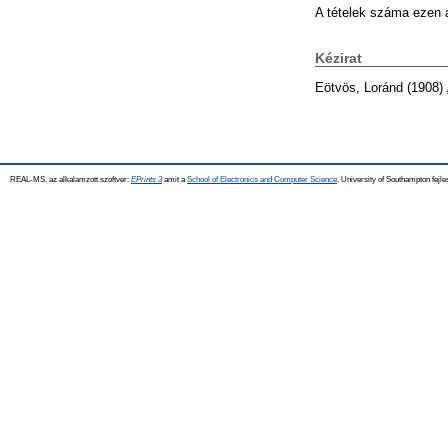
A tételek száma ezen 
Kézirat
Eötvös, Loránd
(1908)
REAL-MS, az alkalamzott szoftver:
EPrints 3
amit a
School of Electronics and Computer Science
, University of Southampton fejle