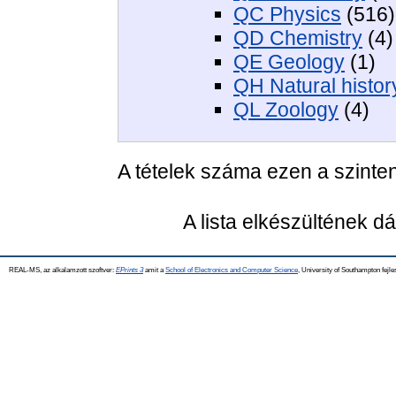
QC Physics
(516)
QD Chemistry
(4)
QE Geology
(1)
QH Natural histor
QL Zoology
(4)
A tételek száma ezen a szinte
A lista elkészültének 
REAL-MS, az alkalamzott szoftver:
EPrints 3
amit a
School of Electronics and Computer Science
, University of Southampton fejle