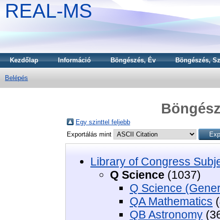
REAL-MS
Kezdőlap
Információ
Böngészés, Év
Böngészés, Sz
Belépés
Böngészé
Egy szinttel feljebb
Exportálás mint
Library of Congress Subj
Q Science
(1037)
Q Science (Gener
QA Mathematics
(
QB Astronomy
(3