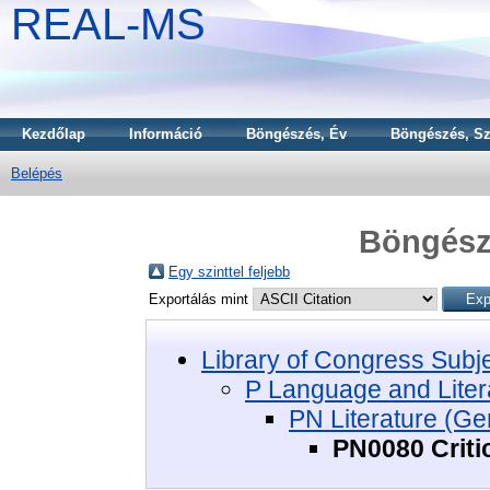
REAL-MS
Kezdőlap
Információ
Böngészés, Év
Böngészés, Sz
Belépés
Böngészé
Egy szinttel feljebb
Exportálás mint
Library of Congress Subj
P Language and Liter
PN Literature (Ge
PN0080 Criti