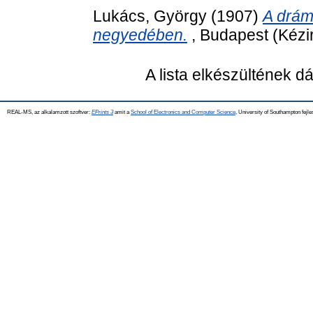
Lukács, György
(1907)
A drám
negyedében.
, Budapest (Kézir
A lista elkészültének 
REAL-MS, az alkalamzott szoftver:
EPrints 3
amit a
School of Electronics and Computer Science
, University of Southampton fejle