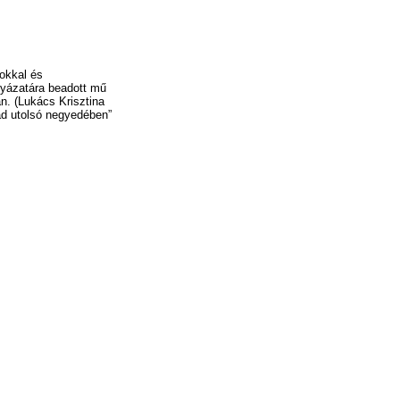
sokkal és
ályázatára beadott mű
án. (Lukács Krisztina
zad utolsó negyedében”