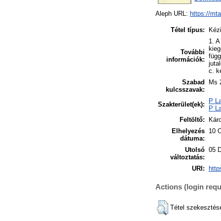
Aleph URL:
https://mt
Tétel típus:
Kézi
1. A
kieg
További
függ
információk:
juta
c. k
Szabad
Ms 
kulcsszavak:
P La
Szakterület(ek):
P La
Feltöltő:
Káro
Elhelyezés
10 
dátuma:
Utolsó
05 
változtatás:
URI:
http
Actions (login requ
Tétel szekesztés