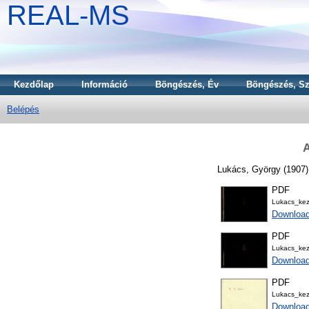
REAL-MS
Kezdőlap
Információ
Böngészés, Év
Böngészés, Sz
Belépés
A
Lukács, György
(1907
PDF
Lukacs_ke
Downloa
PDF
Lukacs_ke
Downloa
PDF
Lukacs_ke
Downloa