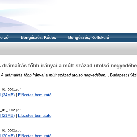
erző
Böngészés, Kódex
Böngészés, Kollekció
 drámaírás főbb irányai a múlt század utolsó negyedéb
)
A drámaírás főbb irányai a múlt század utolsó negyedében.
, Budapest (Kézi
z_01_0001.pdf
d (34MB)
|
Előzetes bemutató
z_01_0002.pdf
d (21MB)
|
Előzetes bemutató
z_01_0002a.pdf
d (20MB)
|
Előzetes bemutató