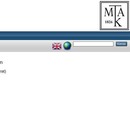
en
rat)