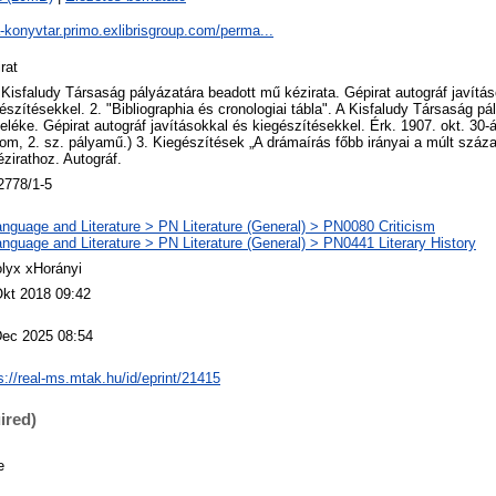
a-konyvtar.primo.exlibrisgroup.com/perma...
rat
 Kisfaludy Társaság pályázatára beadott mű kézirata. Gépirat autográf javítá
észítésekkel. 2. "Bibliographia és cronologiai tábla". A Kisfaludy Társaság p
eléke. Gépirat autográf javításokkal és kiegészítésekkel. Érk. 1907. okt. 30-
lom, 2. sz. pályamű.) 3. Kiegészítések „A drámaírás főbb irányai a múlt szá
ézirathoz. Autográf.
2778/1-5
nguage and Literature > PN Literature (General) > PN0080 Criticism
nguage and Literature > PN Literature (General) > PN0441 Literary History
lyx xHorányi
Okt 2018 09:42
Dec 2025 08:54
s://real-ms.mtak.hu/id/eprint/21415
ired)
e