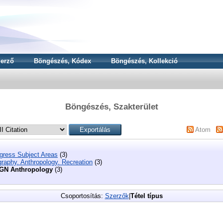
erző
Böngészés, Kódex
Böngészés, Kollekció
Böngészés, Szakterület
Atom
ngress Subject Areas
(3)
raphy. Anthropology. Recreation
(3)
GN Anthropology
(3)
Csoportosítás:
Szerzők
|
Tétel típus