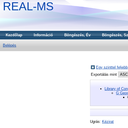
REAL-MS
Kezdőlap
Információ
Böngészés, Év
Böngészés, Sz
Belépés
Egy szinttel feljebb
Exportálás mint
Library of Co
G Geog
Ugrás:
Kézirat