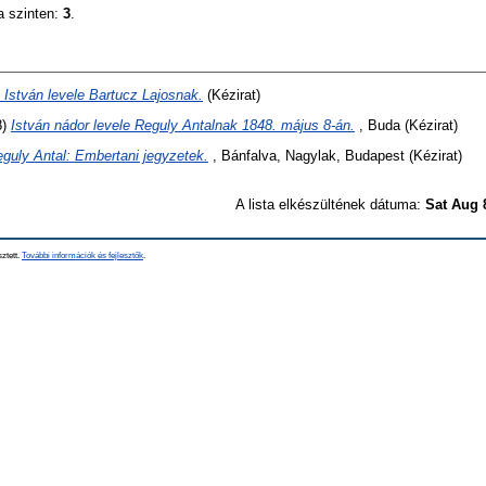
a szinten:
3
.
 István levele Bartucz Lajosnak.
(Kézirat)
8)
István nádor levele Reguly Antalnak 1848. május 8-án.
, Buda (Kézirat)
guly Antal: Embertani jegyzetek.
, Bánfalva, Nagylak, Budapest (Kézirat)
A lista elkészültének dátuma:
Sat Aug 
sztett.
További információk és fejlesztők
.