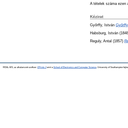
A tételek száma ezen 
Kézirat
Győrffy, István
Győrffy
Habsburg, István
(184
Reguly, Antal
(1857)
Re
REAL-MS, az alkalamzott szoftver:
EPrints 3
amit a
School of Electronics and Computer Science
, University of Southampton fejle