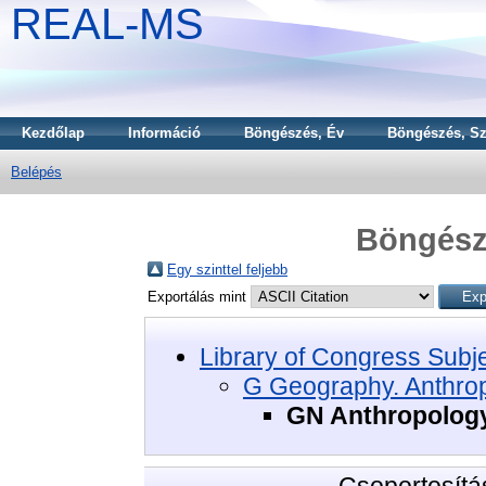
REAL-MS
Kezdőlap
Információ
Böngészés, Év
Böngészés, Sz
Belépés
Böngészé
Egy szinttel feljebb
Exportálás mint
Library of Congress Subj
G Geography. Anthrop
GN Anthropolog