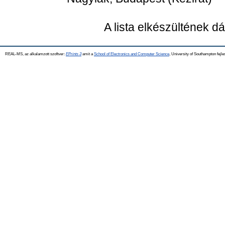
A lista elkészültének 
REAL-MS, az alkalamzott szoftver:
EPrints 3
amit a
School of Electronics and Computer Science
, University of Southampton fejle