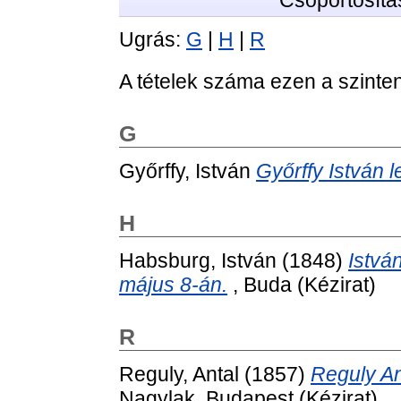
Csoportosítá
Ugrás:
G
|
H
|
R
A tételek száma ezen a szinte
G
Győrffy, István
Győrffy István 
H
Habsburg, István
(1848)
Istvá
május 8-án.
, Buda (Kézirat)
R
Reguly, Antal
(1857)
Reguly An
Nagylak, Budapest (Kézirat)