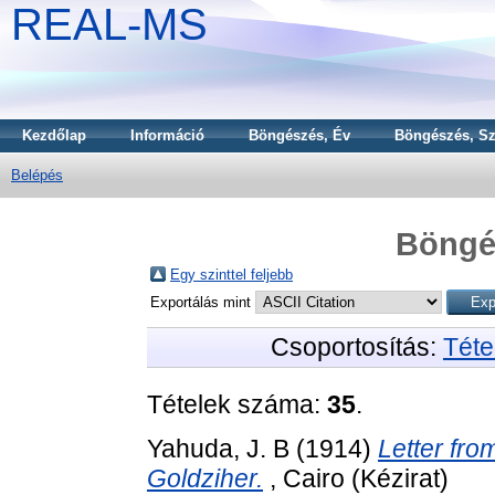
REAL-MS
Kezdőlap
Információ
Böngészés, Év
Böngészés, Sz
Belépés
Böngé
Egy szinttel feljebb
Exportálás mint
Csoportosítás:
Téte
Tételek száma:
35
.
Yahuda, J. B
(1914)
Letter fro
Goldziher.
, Cairo (Kézirat)