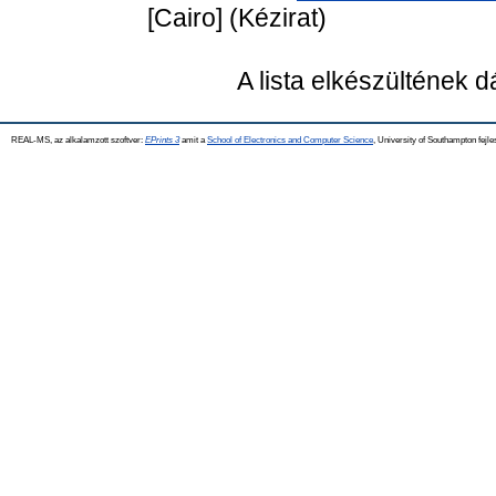
[Cairo] (Kézirat)
A lista elkészültének 
REAL-MS, az alkalamzott szoftver:
EPrints 3
amit a
School of Electronics and Computer Science
, University of Southampton fejle