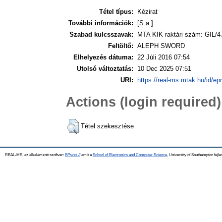
Tétel típus:
Kézirat
További információk:
[S.a.]
Szabad kulcsszavak:
MTA KIK raktári szám: GIL/4
Feltöltő:
ALEPH SWORD
Elhelyezés dátuma:
22 Júli 2016 07:54
Utolsó változtatás:
10 Dec 2025 07:51
URI:
https://real-ms.mtak.hu/id/ep
Actions (login required)
Tétel szekesztése
REAL-MS, az alkalamzott szoftver:
EPrints 3
amit a
School of Electronics and Computer Science
, University of Southampton fejle