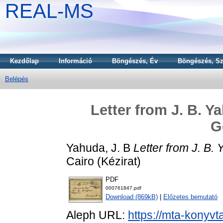
REAL-MS
Kezdőlap
Információ
Böngészés, Év
Böngészés, Sz
Belépés
Letter from J. B. Y
G
Yahuda, J. B
Letter from J. B.
Cairo (Kézirat)
PDF
000761847.pdf
Download (869kB)
|
Előzetes bemutató
Aleph URL:
https://mta-konyvt