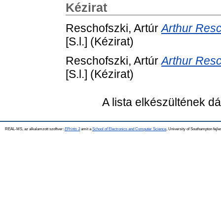
Kézirat
Reschofszki, Artúr
Arthur Resch
[S.l.] (Kézirat)
Reschofszki, Artúr
Arthur Resch
[S.l.] (Kézirat)
A lista elkészültének 
REAL-MS, az alkalamzott szoftver:
EPrints 3
amit a
School of Electronics and Computer Science
, University of Southampton fejle