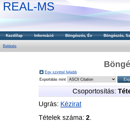
REAL-MS
Kezdőlap
Információ
Böngészés, Év
Böngészés, Sz
Belépés
Böngé
Egy szinttel feljebb
Exportálás mint
Csoportosítás:
Téte
Ugrás:
Kézirat
Tételek száma:
2
.