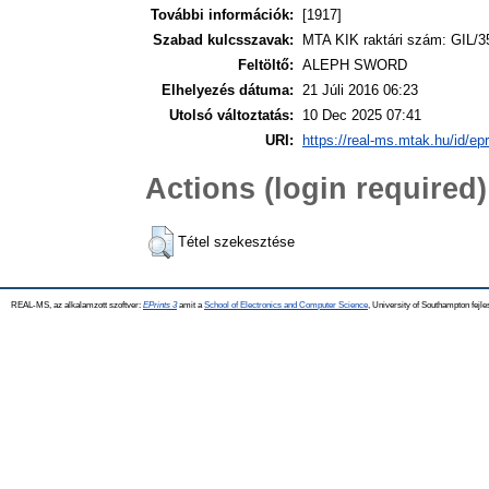
További információk:
[1917]
Szabad kulcsszavak:
MTA KIK raktári szám: GIL/3
Feltöltő:
ALEPH SWORD
Elhelyezés dátuma:
21 Júli 2016 06:23
Utolsó változtatás:
10 Dec 2025 07:41
URI:
https://real-ms.mtak.hu/id/ep
Actions (login required)
Tétel szekesztése
REAL-MS, az alkalamzott szoftver:
EPrints 3
amit a
School of Electronics and Computer Science
, University of Southampton fejle