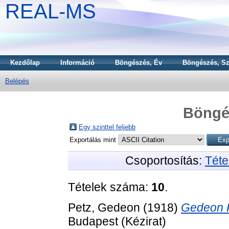
REAL-MS
Kezdőlap
Információ
Böngészés, Év
Böngészés, Sz
Belépés
Böngé
Egy szinttel feljebb
Exportálás mint
Csoportosítás:
Téte
Tételek száma:
10
.
Petz, Gedeon
(1918)
Gedeon Pe
Budapest (Kézirat)