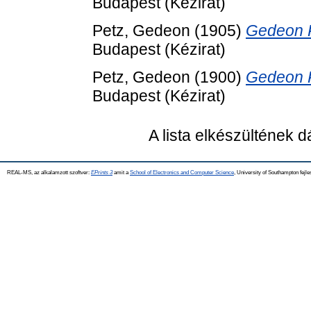
Budapest (Kézirat)
Petz, Gedeon
(1905)
Gedeon Pe
Budapest (Kézirat)
Petz, Gedeon
(1900)
Gedeon Pe
Budapest (Kézirat)
A lista elkészültének 
REAL-MS, az alkalamzott szoftver:
EPrints 3
amit a
School of Electronics and Computer Science
, University of Southampton fejle