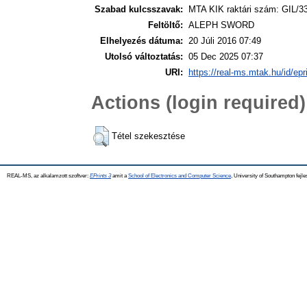
Szabad kulcsszavak:
MTA KIK raktári szám: GIL/3
Feltöltő:
ALEPH SWORD
Elhelyezés dátuma:
20 Júli 2016 07:49
Utolsó változtatás:
05 Dec 2025 07:37
URI:
https://real-ms.mtak.hu/id/epr
Actions (login required)
Tétel szekesztése
REAL-MS, az alkalamzott szoftver:
EPrints 3
amit a
School of Electronics and Computer Science
, University of Southampton fejle