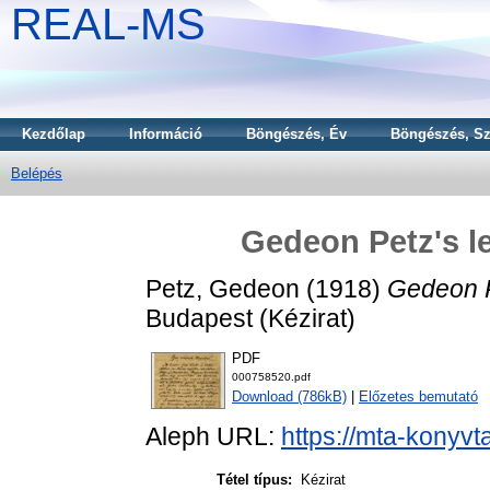
REAL-MS
Kezdőlap
Információ
Böngészés, Év
Böngészés, Sz
Belépés
Gedeon Petz's le
Petz, Gedeon
(1918)
Gedeon Pe
Budapest (Kézirat)
PDF
000758520.pdf
Download (786kB)
|
Előzetes bemutató
Aleph URL:
https://mta-konyvt
Tétel típus:
Kézirat