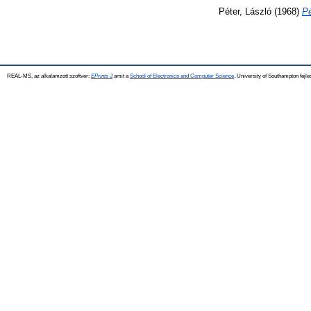
Péter, László
(1968)
Pé
REAL-MS, az alkalamzott szoftver:
EPrints 3
amit a
School of Electronics and Computer Science
, University of Southampton fejle