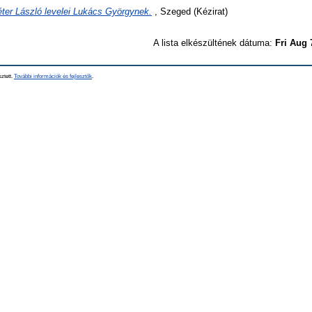
ter László levelei Lukács Györgynek.
, Szeged (Kézirat)
A lista elkészültének dátuma:
Fri Aug 
sztett.
További információk és fejlesztők
.