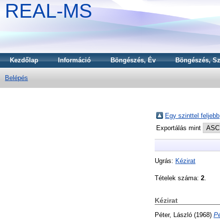
REAL-MS
Kezdőlap
Információ
Böngészés, Év
Böngészés, Sz
Belépés
Egy szinttel feljebb
Exportálás mint
Ugrás:
Kézirat
Tételek száma:
2
.
Kézirat
Péter, László
(1968)
Pé