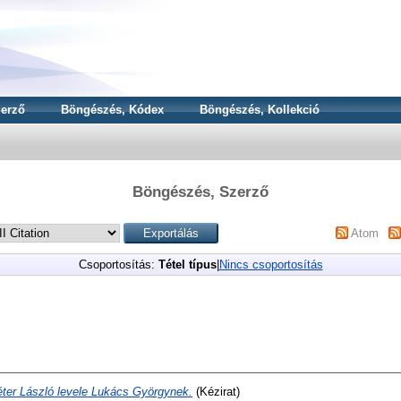
erző
Böngészés, Kódex
Böngészés, Kollekció
Böngészés, Szerző
Atom
Csoportosítás:
Tétel típus
|
Nincs csoportosítás
ter László levele Lukács Györgynek.
(Kézirat)