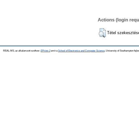
Actions (login requ
Tétel szekesztés
REAL-MS, az alkalamzott szoftver:
EPrints 3
amit a
School of Electronics and Computer Science
, University of Southampton fejle