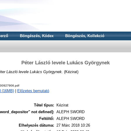
erző
Böngészés, Kódex
Böngészés, Kollekció
Péter László levele Lukács Györgynek
ter László levele Lukács Györgynek.
(Kézirat)
000927906.pdf
d (16MB)
|
Előzetes bemutató
Tétel típus:
Kézirat
word_depositor" not defined]:
ALEPH SWORD
Feltöltő:
ALEPH SWORD
Elhelyezés dátuma:
27 Márc 2018 10:26