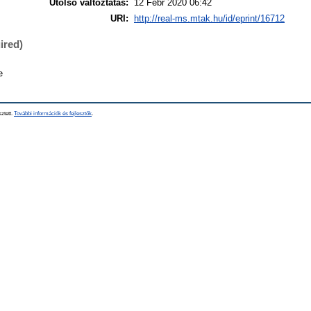
Utolsó változtatás:
12 Febr 2020 06:42
URI:
http://real-ms.mtak.hu/id/eprint/16712
ired)
e
sztett.
További információk és fejlesztők
.