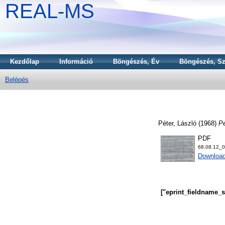
REAL-MS
Kezdőlap
Információ
Böngészés, Év
Böngészés, Sz
Belépés
Péter, László
(1968)
Pé
PDF
68.08.12_
Downloa
["eprint_fieldname_s