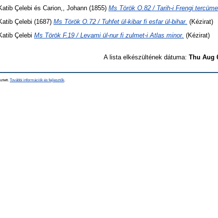
Katib Çelebi
és
Carion,, Johann
(1855)
Ms Török O.82 / Tarih-i Frengi tercüme
Katib Çelebi
(1687)
Ms Török O.72 / Tuhfet ül-kibar fi esfar ül-bihar.
(Kézirat)
Katib Çelebi
Ms Török F.19 / Levami ül-nur fi zulmet-i Atlas minor.
(Kézirat)
A lista elkészültének dátuma:
Thu Aug 
sztett.
További információk és fejlesztők
.