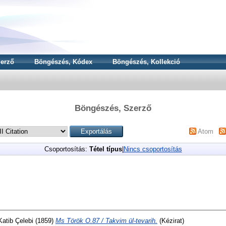
erző
Böngészés, Kódex
Böngészés, Kollekció
Böngészés, Szerző
Atom
Csoportosítás:
Tétel típus
|
Nincs csoportosítás
Katib Çelebi
(1859)
Ms Török O.87 / Takvim ül-tevarih.
(Kézirat)