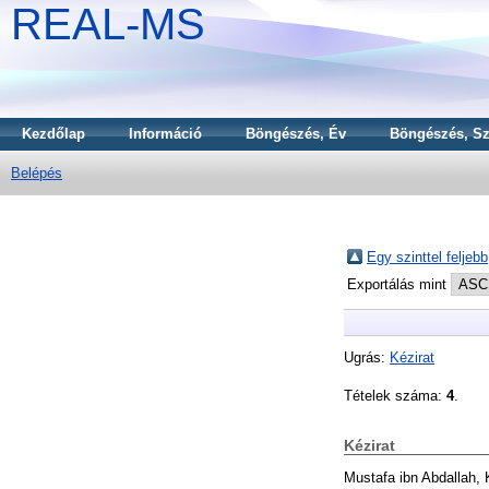
REAL-MS
Kezdőlap
Információ
Böngészés, Év
Böngészés, Sz
Belépés
Egy szinttel feljebb
Exportálás mint
Ugrás:
Kézirat
Tételek száma:
4
.
Kézirat
Mustafa ibn Abdallah, 