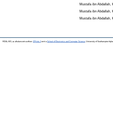
Mustafa ibn Abdallah, 
Mustafa ibn Abdallah, 
Mustafa ibn Abdallah, 
REAL-MS, az alkalamzott szoftver:
EPrints 3
amit a
School of Electronics and Computer Science
, University of Southampton fejle