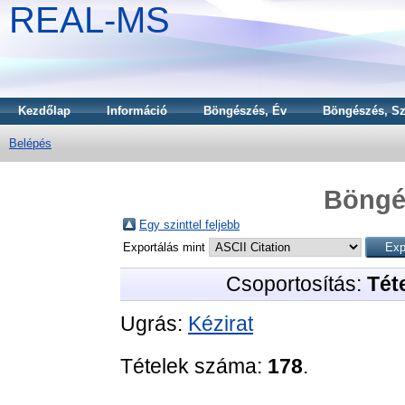
REAL-MS
Kezdőlap
Információ
Böngészés, Év
Böngészés, Sz
Belépés
Böngé
Egy szinttel feljebb
Exportálás mint
Csoportosítás:
Téte
Ugrás:
Kézirat
Tételek száma:
178
.