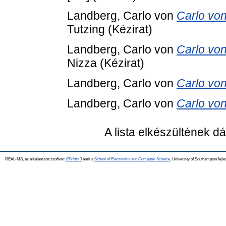
Landberg, Carlo von
Carlo von
Tutzing (Kézirat)
Landberg, Carlo von
Carlo von
Nizza (Kézirat)
Landberg, Carlo von
Carlo von
Landberg, Carlo von
Carlo von
A lista elkészültének 
REAL-MS, az alkalamzott szoftver:
EPrints 3
amit a
School of Electronics and Computer Science
, University of Southampton fejle