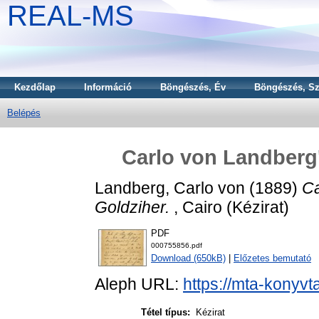
REAL-MS
Kezdőlap
Információ
Böngészés, Év
Böngészés, Sz
Belépés
Carlo von Landberg'
Landberg, Carlo von
(1889)
Ca
Goldziher.
, Cairo (Kézirat)
PDF
000755856.pdf
Download (650kB)
|
Előzetes bemutató
Aleph URL:
https://mta-konyvt
Tétel típus:
Kézirat