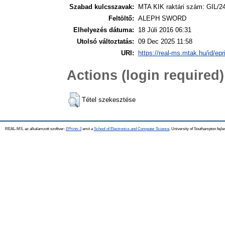
Szabad kulcsszavak:
MTA KIK raktári szám: GIL/2
Feltöltő:
ALEPH SWORD
Elhelyezés dátuma:
18 Júli 2016 06:31
Utolsó változtatás:
09 Dec 2025 11:58
URI:
https://real-ms.mtak.hu/id/epr
Actions (login required)
Tétel szekesztése
REAL-MS, az alkalamzott szoftver:
EPrints 3
amit a
School of Electronics and Computer Science
, University of Southampton fejle