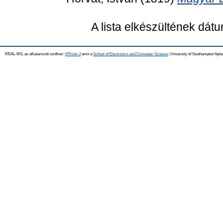
A lista elkészültének dát
REAL-MS, az alkalamzott szoftver:
EPrints 3
amit a
School of Electronics and Computer Science
, University of Southampton fejle