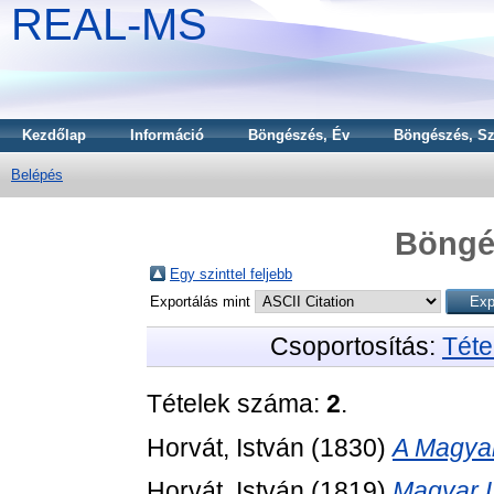
REAL-MS
Kezdőlap
Információ
Böngészés, Év
Böngészés, Sz
Belépés
Böngé
Egy szinttel feljebb
Exportálás mint
Csoportosítás:
Téte
Tételek száma:
2
.
Horvát, István
(1830)
A Magyar
Horvát, István
(1819)
Magyar L