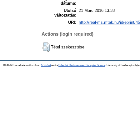
dátuma:
Utolsó
21 Márc 2016 13:38
változtatás:
URI:
http://real-ms.mtak.hu/id/eprint/4
Actions (login required)
Tétel szekesztése
REAL-MS, az alkalamzott szoftver:
EPrints 3
amit a
School of Electronics and Computer Science
, University of Southampton fejle