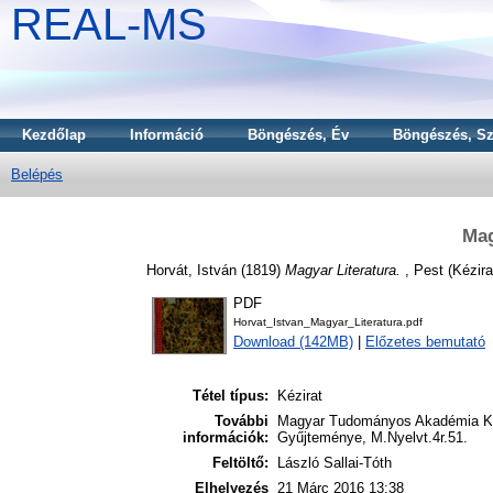
REAL-MS
Kezdőlap
Információ
Böngészés, Év
Böngészés, Sz
Belépés
Mag
Horvát, István
(1819)
Magyar Literatura.
, Pest (Kézira
PDF
Horvat_Istvan_Magyar_Literatura.pdf
Download (142MB)
|
Előzetes bemutató
Tétel típus:
Kézirat
További
Magyar Tudományos Akadémia Kön
információk:
Gyűjteménye, M.Nyelvt.4r.51.
Feltöltő:
László Sallai-Tóth
Elhelyezés
21 Márc 2016 13:38