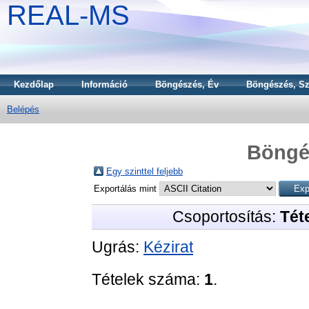
REAL-MS
Kezdőlap
Információ
Böngészés, Év
Böngészés, Sz
Belépés
Böngé
Egy szinttel feljebb
Exportálás mint
Csoportosítás:
Téte
Ugrás:
Kézirat
Tételek száma:
1
.