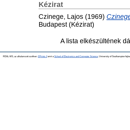
Kézirat
Czinege, Lajos
(1969)
Czinege
Budapest (Kézirat)
A lista elkészültének 
REAL-MS, az alkalamzott szoftver:
EPrints 3
amit a
School of Electronics and Computer Science
, University of Southampton fejle