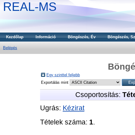
REAL-MS
Kezdőlap
Információ
Böngészés, Év
Böngészés, Sz
Belépés
Böngé
Egy szinttel feljebb
Exportálás mint
Csoportosítás:
Téte
Ugrás:
Kézirat
Tételek száma:
1
.