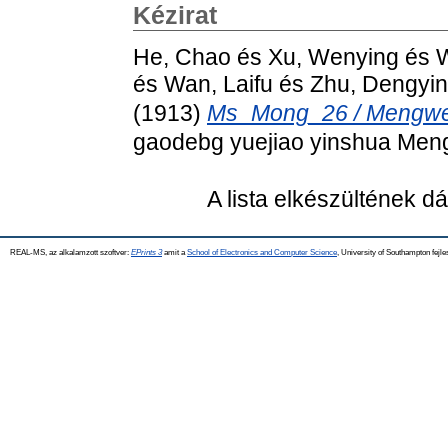
Kézirat
He, Chao
és
Xu, Wenying
és
és
Wan, Laifu
és
Zhu, Dengyin
(1913)
Ms_Mong_26 / Mengw
gaodebg yuejiao yinshua Mengw
A lista elkészültének 
REAL-MS, az alkalamzott szoftver:
EPrints 3
amit a
School of Electronics and Computer Science
, University of Southampton fejle