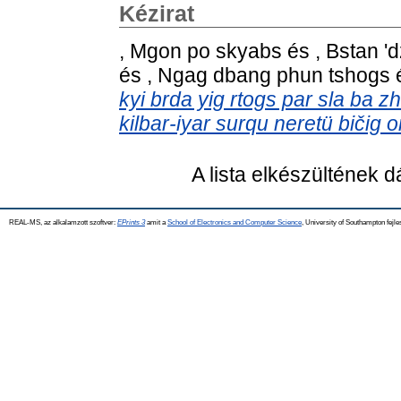
Kézirat
, Mgon po skyabs
és
, Bstan '
és
, Ngag dbang phun tshogs
kyi brda yig rtogs par sla ba 
kilbar-iyar surqu neretü bičig o
A lista elkészültének 
REAL-MS, az alkalamzott szoftver:
EPrints 3
amit a
School of Electronics and Computer Science
, University of Southampton fejle