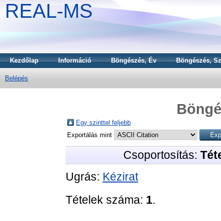
REAL-MS
Kezdőlap
Információ
Böngészés, Év
Böngészés, Sz
Belépés
Böngé
Egy szinttel feljebb
Exportálás mint
Csoportosítás:
Téte
Ugrás:
Kézirat
Tételek száma:
1
.