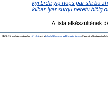
kyi brda yig rtogs par sla ba 
kilbar-iyar surqu neretü bičig o
A lista elkészültének 
REAL-MS, az alkalamzott szoftver:
EPrints 3
amit a
School of Electronics and Computer Science
, University of Southampton fejle