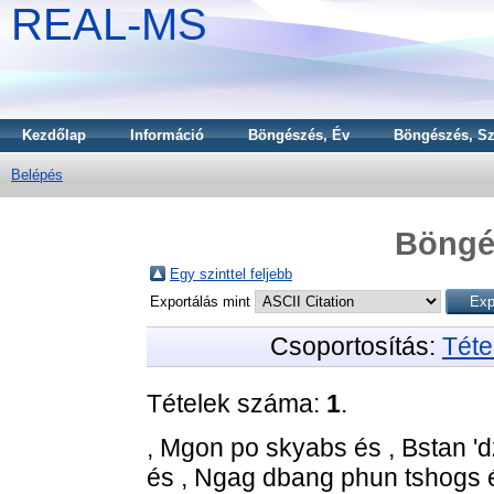
REAL-MS
Kezdőlap
Információ
Böngészés, Év
Böngészés, Sz
Belépés
Böngé
Egy szinttel feljebb
Exportálás mint
Csoportosítás:
Téte
Tételek száma:
1
.
, Mgon po skyabs
és
, Bstan '
és
, Ngag dbang phun tshogs