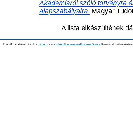
Akadémiáról szóló törvényre
alapszabályaira.
Magyar Tudom
A lista elkészültének 
REAL-MS, az alkalamzott szoftver:
EPrints 3
amit a
School of Electronics and Computer Science
, University of Southampton fejle