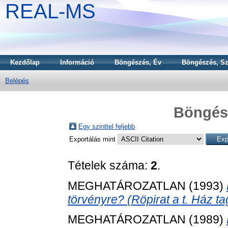
REAL-MS
Kezdőlap
Információ
Böngészés, Év
Böngészés, Sz
Belépés
Böngész
Egy szinttel feljebb
Exportálás mint
Tételek száma:
2
.
MEGHATÁROZATLAN (1993)
törvényre? (Röpirat a t. Ház ta
MEGHATÁROZATLAN (1989)