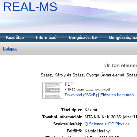
REAL-MS
Kezdőlap
Információ
Böngészés, Év
Böngészés, Sz
Belépés
Űr-tan eleme
Szász, Károly
és
Szász, György
Űr-tan elemei. Szás
PDF
k-30-35-urtan_szasz_gyorgy.pdf
Download (966kB)
|
Előzetes bemutató
Tétel típus:
Kézirat
További információk:
MTA KIK Kt K 30/35. jelzetű k
Szakterület(ek):
Q Science > QC Physics
Feltöltő:
Károly Horányi