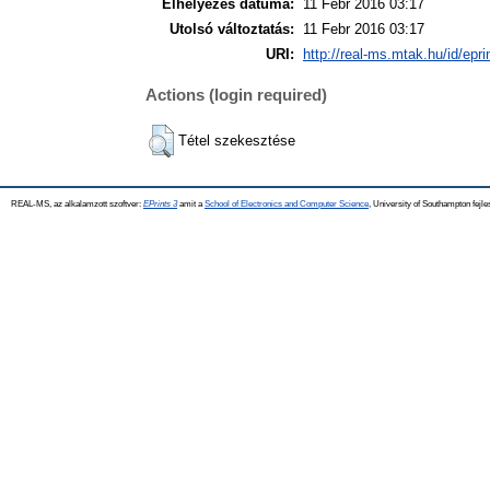
Elhelyezés dátuma:
11 Febr 2016 03:17
Utolsó változtatás:
11 Febr 2016 03:17
URI:
http://real-ms.mtak.hu/id/epri
Actions (login required)
Tétel szekesztése
REAL-MS, az alkalamzott szoftver:
EPrints 3
amit a
School of Electronics and Computer Science
, University of Southampton fejle