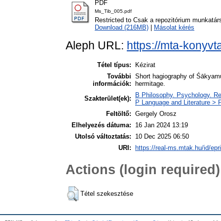
PDF
Ms_Tib_005.pdf
Restricted to Csak a repozitórium munkatár
Download (216MB)
|
Másolat kérés
Aleph URL:
https://mta-konyvt
Tétel típus:
Kézirat
További
Short hagiography of Śākyamu
információk:
hermitage.
B Philosophy. Psychology. R
Szakterület(ek):
P Language and Literature > P
Feltöltő:
Gergely Orosz
Elhelyezés dátuma:
16 Jan 2024 13:19
Utolsó változtatás:
10 Dec 2025 06:50
URI:
https://real-ms.mtak.hu/id/epr
Actions (login required)
Tétel szekesztése