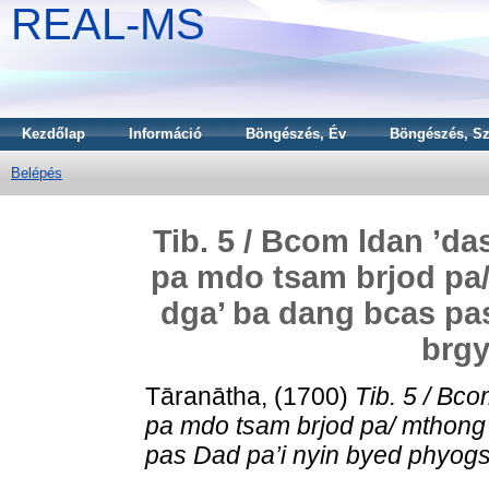
REAL-MS
Kezdőlap
Információ
Böngészés, Év
Böngészés, Sz
Belépés
Tib. 5 / Bcom ldan ’da
pa mdo tsam brjod pa/
dga’ ba dang bcas pa
brgy
Tāranātha,
(1700)
Tib. 5 / Bc
pa mdo tsam brjod pa/ mthong 
pas Dad pa’i nyin byed phyogs