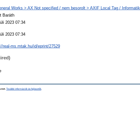
neral Works > AX Not specified / nem besorolt > AXIF Local Tag / Informatik
t Baráth
úli 2023 07:34
úli 2023 07:34
://real-ms.mtak.hu/id/eprint/27529
ired)
e
sztett.
További információk és fejlesztők
.