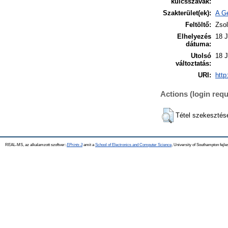
kulcsszavak:
Szakterület(ek):
A Ge
Feltöltő:
Zsol
Elhelyezés
18 J
dátuma:
Utolsó
18 J
változtatás:
URI:
http
Actions (login requ
Tétel szekesztés
REAL-MS, az alkalamzott szoftver:
EPrints 3
amit a
School of Electronics and Computer Science
, University of Southampton fejle