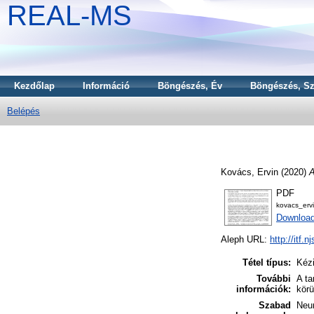
REAL-MS
Kezdőlap
Információ
Böngészés, Év
Böngészés, Sz
Belépés
Kovács, Ervin
(2020)
A
PDF
kovacs_erv
Download
Aleph URL:
http://itf.
Tétel típus:
Kézi
További
A ta
információk:
körü
Szabad
Neu