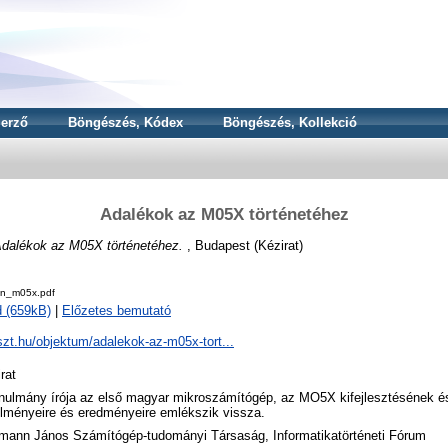
erző
Böngészés, Kódex
Böngészés, Kollekció
Adalékok az M05X történetéhez
dalékok az M05X történetéhez.
, Budapest (Kézirat)
in_m05x.pdf
 (659kB)
|
Előzetes bemutató
njszt.hu/objektum/adalekok-az-m05x-tort...
rat
nulmány írója az első magyar mikroszámítógép, az MO5X kifejlesztésének 
lményeire és eredményeire emlékszik vissza.
mann János Számítógép-tudományi Társaság, Informatikatörténeti Fórum