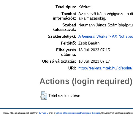
Tétel típus:
Kézirat
További
Az szerző írása végigvezet a di
információk:
alkalmazásokig.
Szabad
Neumann János Számítógép-tud
kulcsszavak:
Szakterület(ek):
A General Works > AX Not speci
Feltöltő:
Zsolt Baráth
Elhelyezés
18 Júli 2023 07:15
dátuma:
Utolsó változtatás:
18 Júli 2023 07:17
URI:
http://real-ms.mtak.hu/id/eprint
Actions (login required)
Tétel szekesztése
REAL-MS, az alkalamzott szoftver:
EPrints 3
amit a
School of Electronics and Computer Science
, University of Southampton fejle