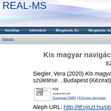
REAL-MS
Kezdőlap
Információ
Böngészés, Év
Böngészés, Sz
Belépés
Kis magyar navigáci
s
Siegler, Vera
(2020)
Kis magya
születése.
, Budapest (Kézirat)
PDF
navitori-v04.pdf
Download (2MB)
|
Előzetes bemutató
Aleph URL:
http://itf.njszt.hu