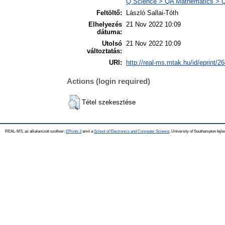
Q Science > QA Mathematics > Q
Feltöltő:
László Sallai-Tóth
Elhelyezés
21 Nov 2022 10:09
dátuma:
Utolsó
21 Nov 2022 10:09
változtatás:
URI:
http://real-ms.mtak.hu/id/eprint/2
Actions (login required)
Tétel szekesztése
REAL-MS, az alkalamzott szoftver:
EPrints 3
amit a
School of Electronics and Computer Science
, University of Southampton fejle