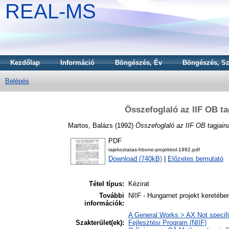
REAL-MS
Kezdőlap
Információ
Böngészés, Év
Böngészés, Sz
Belépés
Összefoglaló az IIF OB t
Martos, Balázs
(1992)
Összefoglaló az IIF OB tagjain
PDF
tajekoztatas-hbone-projektrol-1992.pdf
Download (740kB)
|
Előzetes bemutató
Tétel típus:
Kézirat
További
NIIF - Hungarnet projekt keretébe
információk:
A General Works > AX Not specifie
Szakterület(ek):
Fejlesztési Program (NIIF)