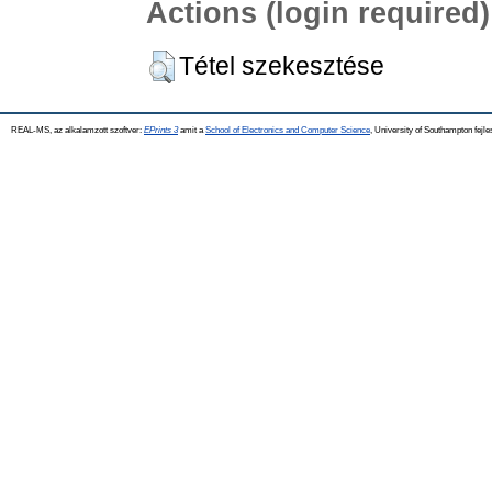
Actions (login required)
Tétel szekesztése
REAL-MS, az alkalamzott szoftver:
EPrints 3
amit a
School of Electronics and Computer Science
, University of Southampton fejle