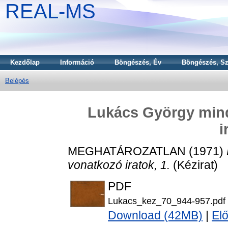
REAL-MS
Kezdőlap
Információ
Böngészés, Év
Böngészés, Sz
Belépés
Lukács György mind
i
MEGHATÁROZATLAN (1971)
vonatkozó iratok, 1.
(Kézirat)
PDF
Lukacs_kez_70_944-957.pdf
Download (42MB)
|
El