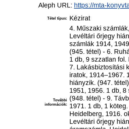
Aleph URL:
https://mta-konyvt
Kézirat
Tétel típus:
4. Műszaki számlák,
Levéltári őrjegy hián
számlák 1914, 1949,
(945. tétel) - 6. Ru
1 db, 9 szzatlan fol. 
7. Lakásbiztosítási
iratok, 1914–1967. 1
hiányzik. (947. téte
1951, 1956. 1 db, 8 s
(948. tétel) - 9. T
További
információk:
1971. 1 db, 1 köteg.
Heidelberg, 1916. ok
Levéltári őrjegy hián