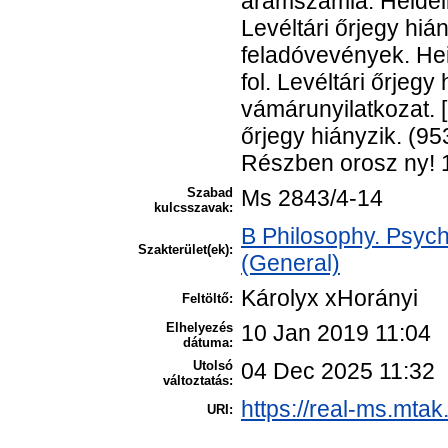
áramszámla. Heidelb
Levéltári őrjegy hián
feladóvevények. Hei
fol. Levéltári őrjegy 
vámárunyilatkozat. [H
őrjegy hiányzik. (95
Részben orosz ny! 1 
Szabad
Ms 2843/4-14
kulcsszavak:
B Philosophy. Psych
Szakterület(ek):
(General)
Károlyx xHorányi
Feltöltő:
Elhelyezés
10 Jan 2019 11:04
dátuma:
Utolsó
04 Dec 2025 11:32
változtatás:
https://real-ms.mtak
URI: