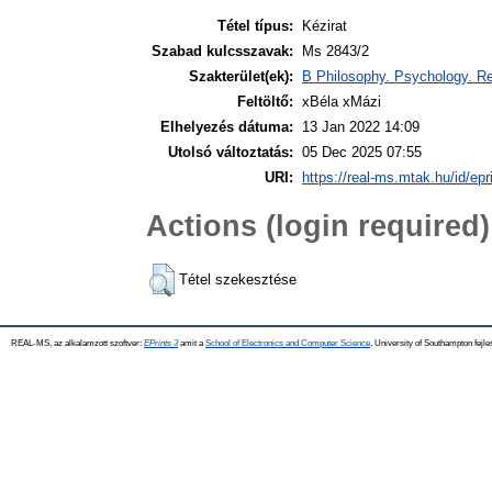
Tétel típus:
Kézirat
Szabad kulcsszavak:
Ms 2843/2
Szakterület(ek):
B Philosophy. Psychology. Re
Feltöltő:
xBéla xMázi
Elhelyezés dátuma:
13 Jan 2022 14:09
Utolsó változtatás:
05 Dec 2025 07:55
URI:
https://real-ms.mtak.hu/id/epr
Actions (login required)
Tétel szekesztése
REAL-MS, az alkalamzott szoftver:
EPrints 3
amit a
School of Electronics and Computer Science
, University of Southampton fejle