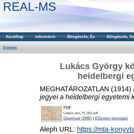
REAL-MS
Kezdőlap
Információ
Böngészés, Év
Böngészés, Sz
Belépés
Lukács György kö
heidelbergi e
MEGHATÁROZATLAN (1914)
jegyei a heidelbergi egyetemi 
PDF
Lukacs_kez_70_942.pdf
Download (2MB)
|
Előzetes bemutató
Aleph URL:
https://mta-konyvt