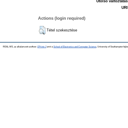
Utolsó változtatás
URI
Actions (login required)
Tétel szekesztése
REAL-MS, az alkalamzott szoftver:
EPrints 3
amit a
School of Electronics and Computer Science
, University of Southampton fejle