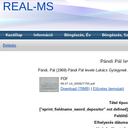
REAL-MS
Kezdőlap
Információ
Böngészés, Év
Böngészés, Sz
Belépés
Pándi Pál l
Pándi, Pál
(1969)
Pándi Pál levele Lukács Györgynek.
PDF
69.07.14_000927750.pdf
Download (70MB)
|
Előzetes bemutató
Tétel típus
["eprint_fieldname_sword_depositor" not defined]
Feltöltő
Elhelyezés dátuma