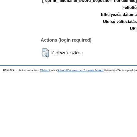
["eprint_fieldname_sword_depositor" not defined]
Feltöltő
Elhelyezés dátuma
Utolsó változtatás
URI
Actions (login required)
Tétel szekesztése
REAL-MS, az alkalamzott szoftver:
EPrints 3
amit a
School of Electronics and Computer Science
, University of Southampton fejle