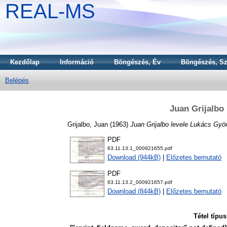
REAL-MS
Kezdőlap
Információ
Böngészés, Év
Böngészés, Sz
Belépés
Juan Grijalbo
Grijalbo, Juan
(1963)
Juan Grijalbo levele Lukács Gyö
PDF
63.11.13.1_000921655.pdf
Download (944kB)
|
Előzetes bemutató
PDF
63.11.13.2_000921657.pdf
Download (844kB)
|
Előzetes bemutató
Tétel típus