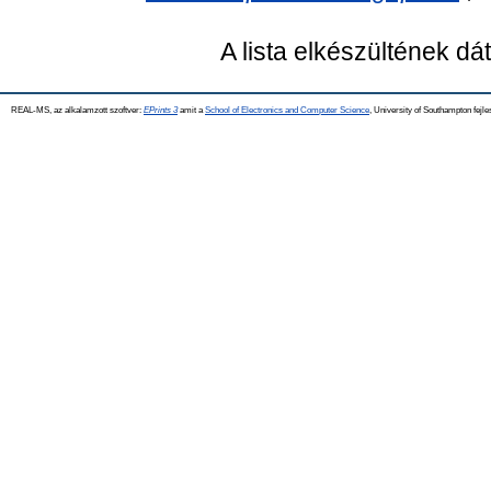
A lista elkészültének d
REAL-MS, az alkalamzott szoftver:
EPrints 3
amit a
School of Electronics and Computer Science
, University of Southampton fejle