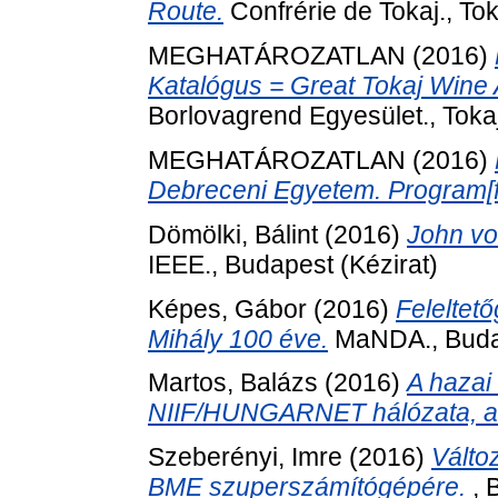
Route.
Confrérie de Tokaj., Tok
MEGHATÁROZATLAN (2016)
Katalógus = Great Tokaj Wine 
Borlovagrend Egyesület., Tokaj
MEGHATÁROZATLAN (2016)
Debreceni Egyetem. Program[f
Dömölki, Bálint
(2016)
John vo
IEEE., Budapest (Kézirat)
Képes, Gábor
(2016)
Feleltet
Mihály 100 éve.
MaNDA., Budap
Martos, Balázs
(2016)
A hazai 
NIIF/HUNGARNET hálózata, 
Szeberényi, Imre
(2016)
Válto
BME szuperszámítógépére.
, 