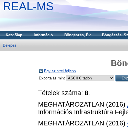
REAL-MS
Kezdőlap
Információ
Böngészés, Év
Böngészés, Sz
Belépés
Bön
Egy szinttel feljebb
Exportálás mint
Tételek száma:
8
.
MEGHATÁROZATLAN (2016)
Információs Infrastruktúra Fej
MEGHATÁROZATLAN (2016)