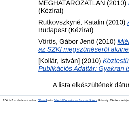
MEGHATÁROZATLAN (2010)
(Kézirat)
Rutkovszkyné, Katalin
(2010)
Budapest (Kézirat)
Vörös, Gábor Jenő
(2010)
Mié
az SZKI megszűnéséről alulné
[Kollár, István]
(2010)
Köztestü
Publikációs Adattár: Gyakran i
A lista elkészültének dát
REAL-MS, az alkalamzott szoftver:
EPrints 3
amit a
School of Electronics and Computer Science
, University of Southampton fejle