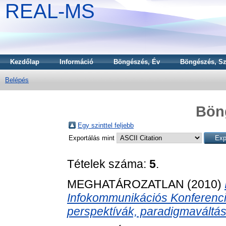
REAL-MS
Kezdőlap
Információ
Böngészés, Év
Böngészés, Sz
Belépés
Bön
Egy szinttel feljebb
Exportálás mint
Tételek száma:
5
.
MEGHATÁROZATLAN (2010)
Infokommunikációs Konferencia
perspektívák, paradigmaváltás