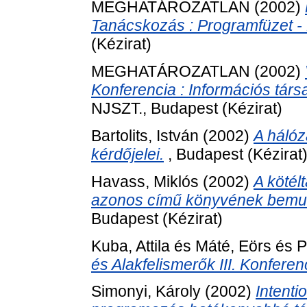
MEGHATÁROZATLAN (2002)
Tanácskozás : Programfüzet -
(Kézirat)
MEGHATÁROZATLAN (2002)
Konferencia : Információs társ
NJSZT., Budapest (Kézirat)
Bartolits, István
(2002)
A hálóz
kérdőjelei.
, Budapest (Kézirat
Havass, Miklós
(2002)
A köté
azonos című könyvének bemuta
Budapest (Kézirat)
Kuba, Attila
és
Máté, Eörs
és
P
és Alakfelismerők III. Konferen
Simonyi, Károly
(2002)
Intenti