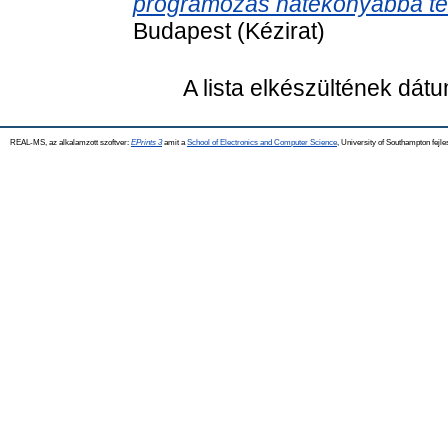
programozás hatékonyabbá tétel
Budapest (Kézirat)
A lista elkészültének dát
REAL-MS, az alkalamzott szoftver:
EPrints 3
amit a
School of Electronics and Computer Science
, University of Southampton fejle