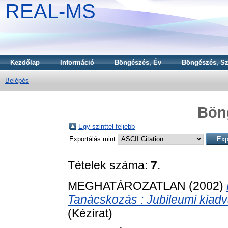
REAL-MS
Kezdőlap
Információ
Böngészés, Év
Böngészés, Sz
Belépés
Bön
Egy szinttel feljebb
Exportálás mint
Tételek száma:
7
.
MEGHATÁROZATLAN (2002)
Tanácskozás : Jubileumi kiad
(Kézirat)