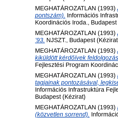
MEGHATÁROZATLAN (1993)
pontszám).
Információs Infrast
Koordinációs Iroda., Budapest 
MEGHATÁROZATLAN (1993)
’93.
NJSZT., Budapest (Kézirat
MEGHATÁROZATLAN (1993)
kiküldött kérdőívek feldolgozá
Fejlesztési Program Koordináci
MEGHATÁROZATLAN (1993)
tagjainak pontozásával, legki
Információs Infrastruktúra Fej
Budapest (Kézirat)
MEGHATÁROZATLAN (1993)
(közvetlen sorrend).
Információ