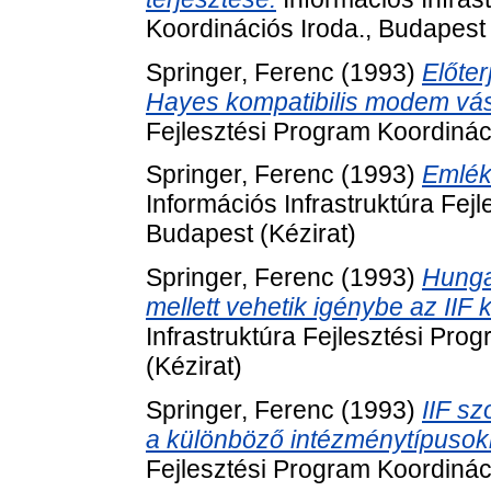
Koordinációs Iroda., Budapest 
Springer, Ferenc
(1993)
Előte
Hayes kompatibilis modem vás
Fejlesztési Program Koordináci
Springer, Ferenc
(1993)
Emléke
Információs Infrastruktúra Fej
Budapest (Kézirat)
Springer, Ferenc
(1993)
Hungar
mellett vehetik igénybe az IIF k
Infrastruktúra Fejlesztési Pro
(Kézirat)
Springer, Ferenc
(1993)
IIF sz
a különböző intézménytípusok
Fejlesztési Program Koordináci