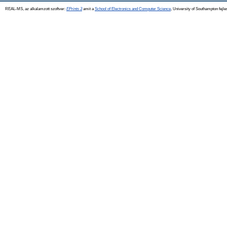
REAL-MS, az alkalamzott szoftver:
EPrints 3
amit a
School of Electronics and Computer Science
, University of Southampton fejle