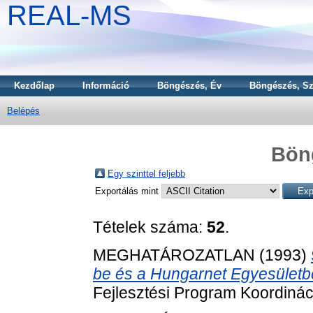
REAL-MS
Kezdőlap
Információ
Böngészés, Év
Böngészés, Sz
Belépés
Bön
Egy szinttel feljebb
Exportálás mint
Tételek száma:
52
.
MEGHATÁROZATLAN (1993)
be és a Hungarnet Egyesületb
Fejlesztési Program Koordináci