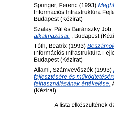
Springer, Ferenc
(1993)
Meghív
Információs Infrastruktúra Fej
Budapest (Kézirat)
Szalay, Pál
és
Baránszky Jób,
alkalmazásai.
, Budapest (Kézi
Tóth, Beatrix
(1993)
Beszámoló
Információs Infrastruktúra Fej
Budapest (Kézirat)
Állami, Számvevőszék
(1993)
fejlesztésére és működtetésér
felhasználásának értékelése.
Á
(Kézirat)
A lista elkészültének 