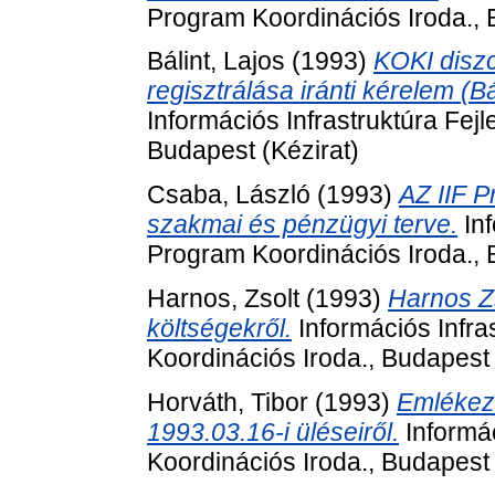
Program Koordinációs Iroda., 
Bálint, Lajos
(1993)
KOKI diszc
regisztrálása iránti kérelem (B
Információs Infrastruktúra Fej
Budapest (Kézirat)
Csaba, László
(1993)
AZ IIF P
szakmai és pénzügyi terve.
Inf
Program Koordinációs Iroda., 
Harnos, Zsolt
(1993)
Harnos Z
költségekről.
Információs Infra
Koordinációs Iroda., Budapest 
Horváth, Tibor
(1993)
Emlékezt
1993.03.16-i üléseiről.
Informác
Koordinációs Iroda., Budapest 