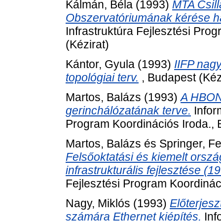
Kálmán, Béla
(1993)
MTA Csill
Obszervatóriumának kérése há
Infrastruktúra Fejlesztési Pro
(Kézirat)
Kántor, Gyula
(1993)
IIFP nagy
topológiai terv.
, Budapest (Kéz
Martos, Balázs
(1993)
A HBONE
gerinchálózatának terve.
Inform
Program Koordinációs Iroda., 
Martos, Balázs
és
Springer, F
Felsőoktatási és kiemelt orsz
infrastrukturális fejlesztése (1
Fejlesztési Program Koordináci
Nagy, Miklós
(1993)
Előterjes
számára Ethernet kiépítés.
Inf