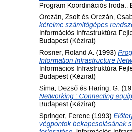
Program Koordinációs Iroda., 
Orczán, Zsolt
és
Orczán, Csa
kérelme számítógépes rendszer
Információs Infrastruktúra Fej
Budapest (Kézirat)
Rosner, Roland A.
(1993)
Prog
Information Infrastructure Ne
Információs Infrastruktúra Fej
Budapest (Kézirat)
Sima, Dezső
és
Haring, G.
(19
Networking : Connecting equip
Budapest (Kézirat)
Springer, Ferenc
(1993)
Előter
végpontok bekapcsolásának so
terjesztése.
Információs Infras