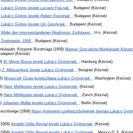
)
Lukács György levelei Luciano Foà-nak.
, Budapest (Kézirat)
)
Lukács György levelei Robert Voisinnak.
, Budapest (Kézirat)
)
Lukács György levelei Urs Greslynek.
, Budapest (Kézirat)
)
Wider den missverstandenen Realismus: Einfügung.
, H.n. (Kézirat)
)
Zsebnaptár, 1958.
, Budapest (Kézirat)
nkáspárt, Központi Bizottsága
(1958)
Magyar Szocialista Munkáspárt Központ
udapest (Kézirat)
8)
M. Meyer Busse levele Lukács Györgynek.
, Hamburg (Kézirat)
)
Z. Milosavljević levele Lukács Györgynek.
, Beográd (Kézirat)
8)
Moravcsik Gyula levelezőlapja Lukács Györgynek.
, Washington (Kézirat)
8)
Hans Mühlestein levele Lukács Györgynek.
(Kézirat)
8)
Hans Mühlestein levele Lukács Györgynek.
, Zürich (Kézirat)
8)
Johannes Müller levelei Lukács Györgynek.
, Berlin (Kézirat)
kesztősége
(1958)
Nuovi Argomenti szerkesztőségének távirata Lukács Györ
(1958)
Arnaldo Orfila Reynal levele Lukács Györgynek.
(Kézirat)
(1958)
Arnaldo Orfila Reynal levelei Lukács Györgynek.
, Mexico D. F. (Kézira