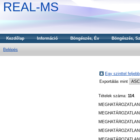
REAL-MS
Kezdőlap
Információ
Böngészés, Év
Böngészés, Sz
Belépés
Egy szinttel feljebb
Exportálás mint
Tételek száma:
114
.
MEGHATÁROZATLAN 
MEGHATÁROZATLAN 
MEGHATÁROZATLAN 
MEGHATÁROZATLAN 
MEGHATÁROZATLAN 