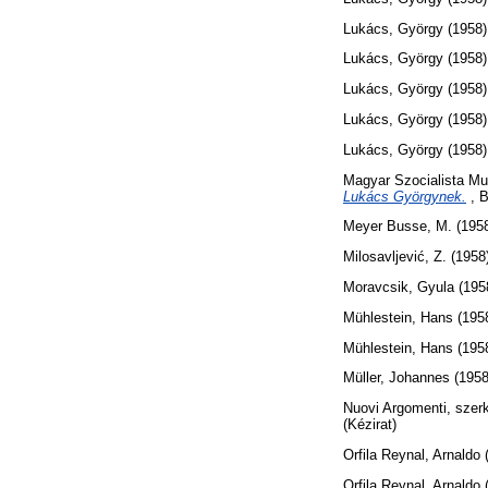
Lukács, György
(1958
Lukács, György
(1958
Lukács, György
(1958
Lukács, György
(1958
Lukács, György
(1958
Magyar Szocialista Mu
Lukács Györgynek.
, B
Meyer Busse, M.
(195
Milosavljević, Z.
(1958
Moravcsik, Gyula
(195
Mühlestein, Hans
(195
Mühlestein, Hans
(195
Müller, Johannes
(195
Nuovi Argomenti, szer
(Kézirat)
Orfila Reynal, Arnaldo
Orfila Reynal, Arnaldo