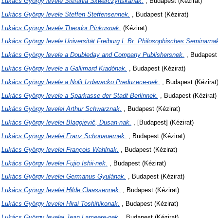
)
Lukács György levele Stefania Skwarczyńskának.
, Budapest (Kézirat)
)
Lukács György levele Steffen Steffensennek.
, Budapest (Kézirat)
)
Lukács György levele Theodor Pinkusnak.
(Kézirat)
)
Lukács György levele Universität Freiburg I. Br. Philosophisches Seminarna
)
Lukács György levele a Doubleday and Company Publishersnek.
, Budapest 
)
Lukács György levele a Gallimard Kiadónak.
, Budapest (Kézirat)
)
Lukács György levele a Nolit Izdavacko Preduzece-nek.
, Budapest (Kézirat
)
Lukács György levele a Sparkasse der Stadt Berlinnek.
, Budapest (Kézirat)
)
Lukács György levelei Arthur Schwarznak.
, Budapest (Kézirat)
)
Lukács György levelei Blagojevič, Dusan-nak.
, [Budapest] (Kézirat)
)
Lukács György levelei Franz Schonauernek.
, Budapest (Kézirat)
)
Lukács György levelei François Wahlnak.
, Budapest (Kézirat)
)
Lukács György levelei Fujio Ishii-nek.
, Budapest (Kézirat)
)
Lukács György levelei Germanus Gyulának.
, Budapest (Kézirat)
)
Lukács György levelei Hilde Claassennek.
, Budapest (Kézirat)
)
Lukács György levelei Hirai Toshihikonak.
, Budapest (Kézirat)
)
Lukács György levelei Jean Lameere-nek.
, Budapest (Kézirat)