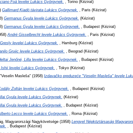
ciano Foà levelei Lukács Györgynek.
, Torino (Kézirat)
)
Gallimard Kiadó távirata Lukács Györgynek.
, Paris (Kézirat)
8)
Germanus Gyula levele Lukács Györgynek.
(Kézirat)
8)
Germanus Gyula levelei Lukács Györgynek.
, Budapest (Kézirat)
958)
André Gisselbrecht levele Lukács Györgynek.
, Paris (Kézirat)
 Gresly levelei Lukács Györgynek.
, Hamburg (Kézirat)
anilo Grujic levele Lukács Györgynek.
, Beograd (Kézirat)
eltai Jenőné, Lilla levelei Lukács Györgynek.
, Budapest (Kézirat)
 Ishii levelei Lukács Györgynek.
, Tokyo (Kézirat)
"Veselin Masleša"
(1958)
Izdavačko preduzeće "Veselin Masleša" levele Lu
Kodály Zoltán levelei Lukács Györgynek.
, Budapest (Kézirat)
llai Gyula levele Lukács Györgynek.
(Kézirat)
llai Gyula levele Lukács Györgynek.
, Budapest (Kézirat)
Alberto Lecco levele Lukács Györgynek.
, Roma (Kézirat)
ág, Magyarországi Nagykövetsége
(1958)
Lengyel Népköztársaság Magyaror
nek.
, Budapest (Kézirat)