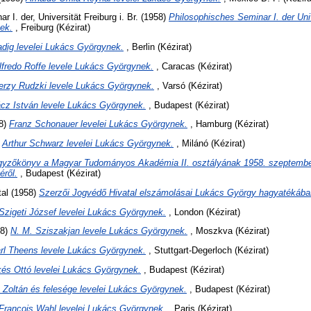
 I. der, Universität Freiburg i. Br.
(1958)
Philosophisches Seminar I. der Unive
ek.
, Freiburg (Kézirat)
dig levelei Lukács Györgynek.
, Berlin (Kézirat)
lfredo Roffe levele Lukács Györgynek.
, Caracas (Kézirat)
erzy Rudzki levele Lukács Györgynek.
, Varsó (Kézirat)
cz István levele Lukács Györgynek.
, Budapest (Kézirat)
8)
Franz Schonauer levelei Lukács Györgynek.
, Hamburg (Kézirat)
)
Arthur Schwarz levelei Lukács Györgynek.
, Milánó (Kézirat)
gyzőkönyv a Magyar Tudományos Akadémia II. osztályának 1958. szeptember 
éről.
, Budapest (Kézirat)
al
(1958)
Szerzői Jogvédő Hivatal elszámolásai Lukács György hagyatékába
Szigeti József levelei Lukács Györgynek.
, London (Kézirat)
58)
N. M. Sziszakjan levele Lukács Györgynek.
, Moszkva (Kézirat)
rl Theens levele Lukács Györgynek.
, Stuttgart-Degerloch (Kézirat)
és Ottó levelei Lukács Györgynek.
, Budapest (Kézirat)
 Zoltán és felesége levelei Lukács Györgynek.
, Budapest (Kézirat)
François Wahl levelei Lukács Györgynek.
, Paris (Kézirat)