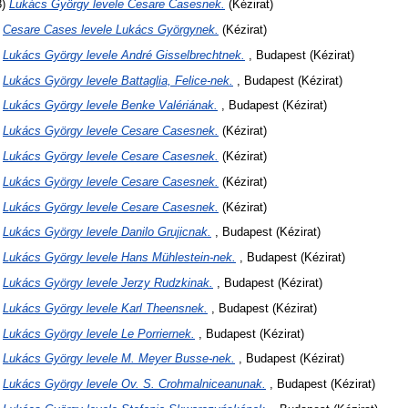
8)
Lukács György levele Cesare Casesnek.
(Kézirat)
)
Cesare Cases levele Lukács Györgynek.
(Kézirat)
)
Lukács György levele André Gisselbrechtnek.
, Budapest (Kézirat)
)
Lukács György levele Battaglia, Felice-nek.
, Budapest (Kézirat)
)
Lukács György levele Benke Valériának.
, Budapest (Kézirat)
)
Lukács György levele Cesare Casesnek.
(Kézirat)
)
Lukács György levele Cesare Casesnek.
(Kézirat)
)
Lukács György levele Cesare Casesnek.
(Kézirat)
)
Lukács György levele Cesare Casesnek.
(Kézirat)
)
Lukács György levele Danilo Grujicnak.
, Budapest (Kézirat)
)
Lukács György levele Hans Mühlestein-nek.
, Budapest (Kézirat)
)
Lukács György levele Jerzy Rudzkinak.
, Budapest (Kézirat)
)
Lukács György levele Karl Theensnek.
, Budapest (Kézirat)
)
Lukács György levele Le Porriernek.
, Budapest (Kézirat)
)
Lukács György levele M. Meyer Busse-nek.
, Budapest (Kézirat)
)
Lukács György levele Ov. S. Crohmalniceanunak.
, Budapest (Kézirat)