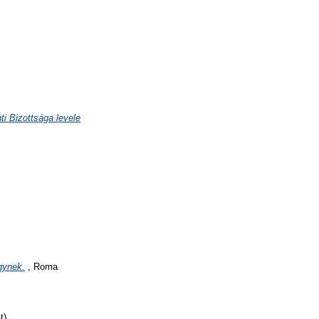
i Bizottsága levele
gynek.
, Roma
t)