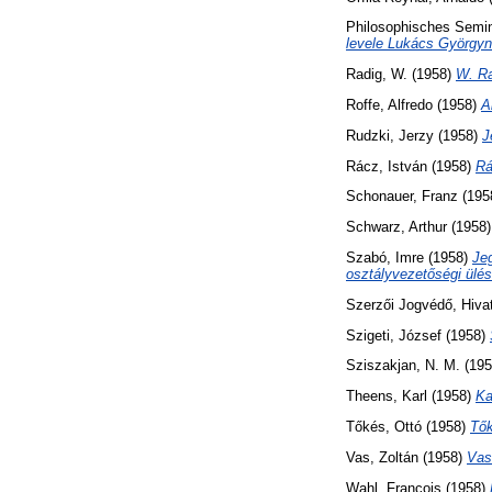
Philosophisches Seminar
levele Lukács Györgyn
Radig, W.
(1958)
W. Ra
Roffe, Alfredo
(1958)
A
Rudzki, Jerzy
(1958)
J
Rácz, István
(1958)
Rá
Schonauer, Franz
(195
Schwarz, Arthur
(1958
Szabó, Imre
(1958)
Je
osztályvezetőségi ülés
Szerzői Jogvédő, Hivat
Szigeti, József
(1958)
Sziszakjan, N. M.
(19
Theens, Karl
(1958)
Ka
Tőkés, Ottó
(1958)
Tők
Vas, Zoltán
(1958)
Vas
Wahl, François
(1958)