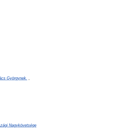
kács Györgynek.
,
szági Nagykövetsége