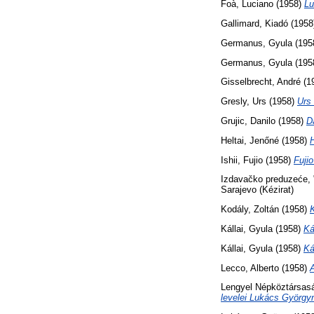
Foà, Luciano
(1958)
Lu
Gallimard, Kiadó
(1958
Germanus, Gyula
(195
Germanus, Gyula
(195
Gisselbrecht, André
(1
Gresly, Urs
(1958)
Urs
Grujic, Danilo
(1958)
D
Heltai, Jenőné
(1958)
H
Ishii, Fujio
(1958)
Fujio
Izdavačko preduzeće, 
Sarajevo (Kézirat)
Kodály, Zoltán
(1958)
Kállai, Gyula
(1958)
Ká
Kállai, Gyula
(1958)
Ká
Lecco, Alberto
(1958)
Lengyel Népköztársas
levelei Lukács György