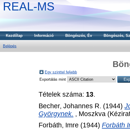
REAL-MS
Kezdőlap
Információ
Böngészés, Év
Böngészés, Sz
Belépés
Bön
Egy szinttel feljebb
Exportálás mint
Tételek száma:
13
.
Becher, Johannes R.
(1944)
J
Györgynek.
, Moszkva (Kézirat
Forbáth, Imre
(1944)
Forbáth 