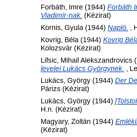
Forbáth, Imre
(1944)
Forbáth 
Vladimír-nak.
(Kézirat)
Kornis, Gyula
(1944)
Napló.
, H
Kovrig, Béla
(1944)
Kovrig Bél
Kolozsvár (Kézirat)
Lifsic, Mihail Alekszandrovics
(
levelei Lukács Györgynek.
, Le
Lukács, György
(1944)
Der De
Párizs (Kézirat)
Lukács, György
(1944)
[Tolsto
H.n. (Kézirat)
Magyary, Zoltán
(1944)
Emléki
(Kézirat)