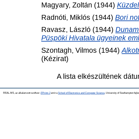
Magyary, Zoltán
(1944)
Küzdel
Radnóti, Miklós
(1944)
Bori no
Ravasz, László
(1944)
Duname
Püspöki Hivatala ügyeinek eml
Szontagh, Vilmos
(1944)
Alkot
(Kézirat)
A lista elkészültének dát
REAL-MS, az alkalamzott szoftver:
EPrints 3
amit a
School of Electronics and Computer Science
, University of Southampton fejle