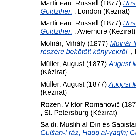
Martineau, Russell
(1877)
Russ
Goldziher.
, London (Kézirat)
Martineau, Russell
(1877)
Russ
Goldziher.
, Aviemore (Kézirat)
Molnár, Mihály
(1877)
Molnár 
részére bekötött könyvekről.
, 
Müller, August
(1877)
August Mü
(Kézirat)
Müller, August
(1877)
August Mü
(Kézirat)
Rozen, Viktor Romanovič
(18
, St. Petersburg (Kézirat)
Sa di, Muslih al-Din
és
Sabista
Gulšan-i rāz; Ḥaqq al-yaqīn; G