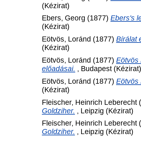
(Kézirat)
Ebers, Georg
(1877)
Ebers's l
(Kézirat)
Eötvös, Loránd
(1877)
Bírálat
(Kézirat)
Eötvös, Loránd
(1877)
Eötvös 
előadásai.
, Budapest (Kézirat
Eötvös, Loránd
(1877)
Eötvös 
(Kézirat)
Fleischer, Heinrich Leberecht
Goldziher.
, Leipzig (Kézirat)
Fleischer, Heinrich Leberecht
Goldziher.
, Leipzig (Kézirat)