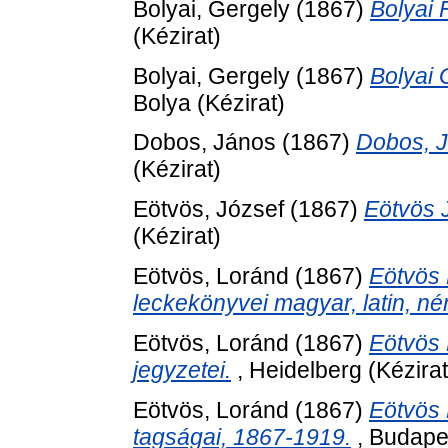
Bolyai, Gergely
(1867)
Bolyai 
(Kézirat)
Bolyai, Gergely
(1867)
Bolyai 
Bolya (Kézirat)
Dobos, János
(1867)
Dobos, J
(Kézirat)
Eötvös, József
(1867)
Eötvös 
(Kézirat)
Eötvös, Loránd
(1867)
Eötvös 
leckekönyvei magyar, latin, né
Eötvös, Loránd
(1867)
Eötvös
jegyzetei.
, Heidelberg (Kézirat
Eötvös, Loránd
(1867)
Eötvös 
tagságai, 1867-1919.
, Budapes