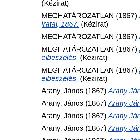
(Kézirat)
MEGHATÁROZATLAN (1867)
iratai, 1867.
(Kézirat)
MEGHATÁROZATLAN (1867)
MEGHATÁROZATLAN (1867)
elbeszélés.
(Kézirat)
MEGHATÁROZATLAN (1867)
elbeszélés.
(Kézirat)
Arany, János
(1867)
Arany Jáno
Arany, János
(1867)
Arany Jáno
Arany, János
(1867)
Arany Jáno
Arany, János
(1867)
Arany Jáno