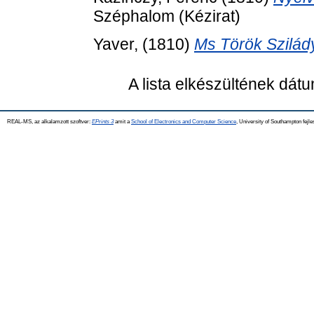
Széphalom (Kézirat)
Yaver,
(1810)
Ms Török Szilády
A lista elkészültének dát
REAL-MS, az alkalamzott szoftver:
EPrints 3
amit a
School of Electronics and Computer Science
, University of Southampton fejle