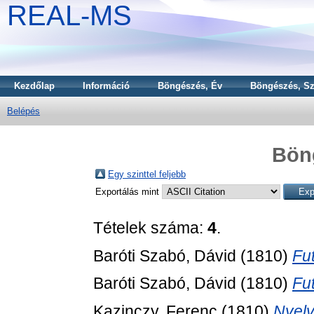
REAL-MS
Kezdőlap
Információ
Böngészés, Év
Böngészés, Sz
Belépés
Bön
Egy szinttel feljebb
Exportálás mint
Tételek száma:
4
.
Baróti Szabó, Dávid
(1810)
Fu
Baróti Szabó, Dávid
(1810)
Fut
Kazinczy, Ferenc
(1810)
Nyelv